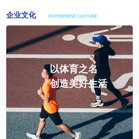
企业文化
ENTERPRISE CULTURE
以体育之名
创造美好生活