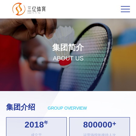
集
团
简
介
A
B
O
U
T
U
S
集团介绍
GROUP OVERVIEW
2018
800000
+
年
成立于
运营场馆年接待人次