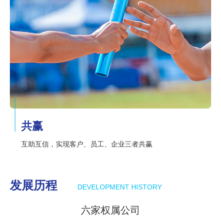
共赢
互助互信，实现客户、员工、企业三者共赢
发展历程
DEVELOPMENT HISTORY
六家权属公司