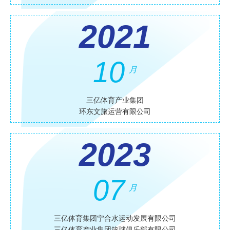
2021
10
月
三亿体育产业集团
环东文旅运营有限公司
2023
07
月
三亿体育集团宁合水运动发展有限公司
三亿体育产业集团篮球俱乐部有限公司