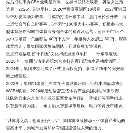
先后成功申办CBA 全明星周末、世界田联钻石联赛、奥运女足预
选赛、2025年苏迪曼杯、2026世预赛亚洲区18强赛、2027亚洲田
径锦标赛等响力赛事。并成功打造环东半马、厦门田径公开赛、海
上运动会等自主IP赛事，6年累计186场大中小赛事。积极参与大
型体育场馆和城市体育服务综合体的建设及运营，运营全市15 个
大中型场馆，总面积达 40万平方米，年接待人次超过 80 万。深耕
体育培训，聚集国家级教练团队，开设多项专业课程。
重点打造福建省“十四五”文化和旅游重点项目——环东浪漫线。
2023 年，集团与海南趣玩水合资打造厦门滨海水运动度假区。
2024年，集团成功完成了正式用海权竞拍，获得了25年的同安湾
海上经营权。
2023年，集团组建厦门白鹭女子篮球俱乐部，征战中国篮球协会
WCBA联赛。2024年启动运营三亿体育产业集团羽毛球俱乐部，
球队阵容由东京奥运会混双冠军黄东萍领街，蒋振邦等国手组成。
以智慧体育为抓手，全面融入智慧城市建设，助力体育强市建设。
“以体育之名，创造美好生活”，集团将继续推动三亿体育产业迈向
更高水平，为城市发展和体育强国建设注入新的活力。