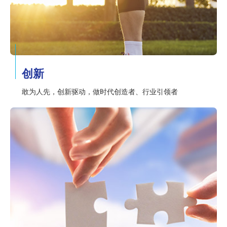
创新
敢为人先，创新驱动，做时代创造者、行业引领者