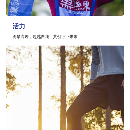
活力
勇攀高峰，超越自我，共创行业未来