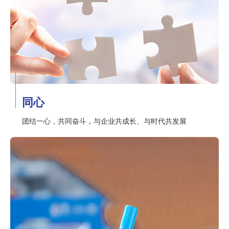
同心
团结一心，共同奋斗，与企业共成长、与时代共发展