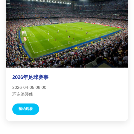
播
2026年足球赛事
2026-04-05 08:00
环东浪漫线
预约观看