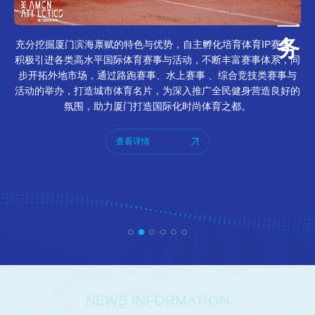
业
EVENT OPERATIONS
务
充分挖掘厦门滨海禀赋的特色与优势，自主孵化培育体育IP赛事，
积极引进各类高水平国际体育赛事与活动，不断丰富赛事体系，同
步开拓外地市场，通过路跑赛事、水上赛事 、综合竞技类赛事与
活动的举办，打造城市体育名片，为深入推广全民健身营造良好的
氛围，助力厦门打造国际化时尚体育之都。
查看详情
【企业公告】
2025-10-24：关于厦门美峰体育公园绿化管养及保
洁服务项目的招标公告
【企业公告】
2026-01-23：股权处置全流程专项法律顾问服务询
价采购结果公示
NEWS INFORMATION