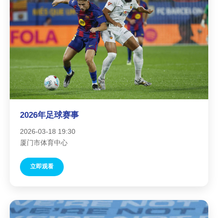
2026年足球赛事
2026-03-18 19:30
厦门市体育中心
立即观看