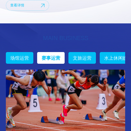
查看详情
MAIN BUSINESS
场馆运营
赛事运营
文旅运营
水上休闲娱
主
营