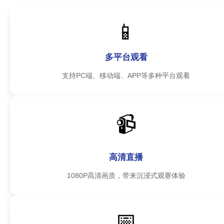
📱
多平台观看
支持PC端、移动端、APP等多种平台观看
📹
高清直播
1080P高清画质，带来沉浸式观赛体验
📅